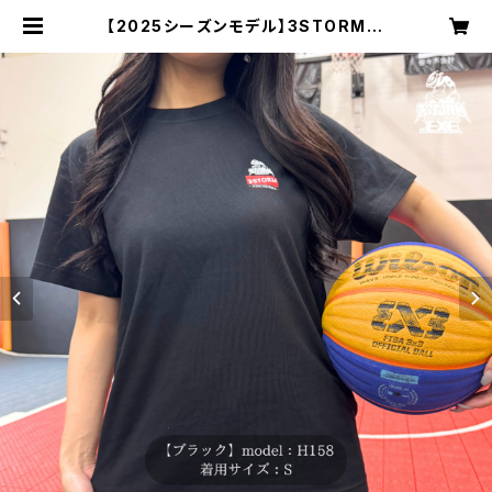
【2025シーズンモデル】3STORM H
IROSHIMA オリジナルTシャツ（ブラ
ック） | ３STORM HIROSHIMA Of
ficial goods site