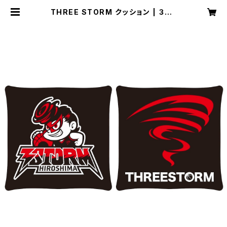
THREE STORM クッション | ３ST
ORM HIROSHIMA Official goo
ds site