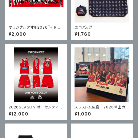
オリジナルタオル2026『HIROS
エコバッグ
HIMA』×『UBE』
¥2,000
¥1,760
2026SEASON オーセンティッ
スリストム広島 2026卓上カレ
クユニフォーム / RED【受注生
ンダー
¥12,000
¥1,000
産】