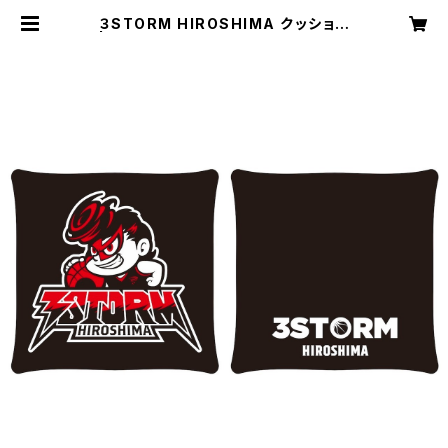
３STORM HIROSHIMA クッション
| ３STORM HIROSHIMA Officia
l goods site